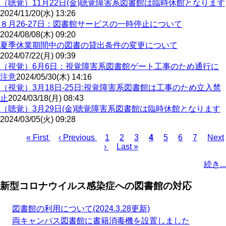
（聴覚）11月22日(金)聴覚障害系図書館は臨時休館となります
2024/11/20(水) 13:26
８月26-27日：図書館サービスの一時停止について
2024/08/08(木) 09:20
夏季休業期間中の図書の貸出条件の変更について
2024/07/22(月) 09:39
（視覚）6月6日：視覚障害系図書館ゲート工事のため通行に
注意
2024/05/30(木) 14:16
（視覚）3月18日-25日:視覚障害系図書館は工事のため立入禁
止
2024/03/18(月) 08:43
（聴覚）3月29日(金)聴覚障害系図書館は臨時休館となります
2024/03/05(火) 09:28
« First
‹ Previous
1
2
3
4
5
6
7
Next
先
前
ペ
ペ
ペ
カ
ペ
ペ
ペ
次
›
Last »
最
頭
ペ
ー
ー
ー
レ
ー
ー
ー
ペ
ペ
終
ペ
ー
ジ
ジ
ジ
ン
ジ
ジ
ジ
ー
ー
続き...
ペ
ー
ジ
ト
ジ
ジ
ー
ジ
ペ
送
新型コロナウイルス感染症への図書館の対応
ジ
ー
り
ジ
図書館の利用について(2024.3.28更新)
両キャンパス図書館に書籍消毒機を設置しました