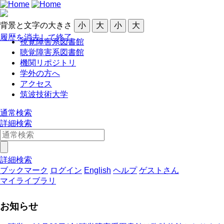
背景と文字の大きさ
小
大
小
大
履歴を消去して終了
視覚障害系図書館
聴覚障害系図書館
機関リポジトリ
学外の方へ
アクセス
筑波技術大学
通常検索
詳細検索
詳細検索
ブックマーク
ログイン
English
ヘルプ
ゲストさん
マイライブラリ
お知らせ