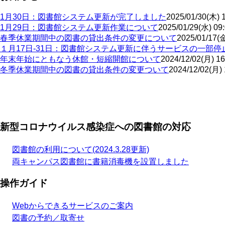
1月30日：図書館システム更新が完了しました
2025/01/30(木) 
1月29日：図書館システム更新作業について
2025/01/29(水) 09
春季休業期間中の図書の貸出条件の変更について
2025/01/17(金
１月17日-31日：図書館システム更新に伴うサービスの一部停
年末年始にともなう休館・短縮開館について
2024/12/02(月) 16
冬季休業期間中の図書の貸出条件の変更ついて
2024/12/02(月) 
ペ
ー
ジ
新型コロナウイルス感染症への図書館の対応
送
り
図書館の利用について(2024.3.28更新)
両キャンパス図書館に書籍消毒機を設置しました
操作ガイド
Webからできるサービスのご案内
図書の予約／取寄せ