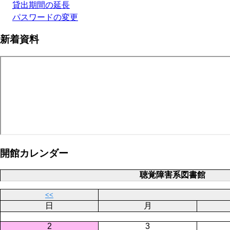
貸出期間の延長
パスワードの変更
新着資料
開館カレンダー
聴覚障害系図書館
<<
日
月
2
3