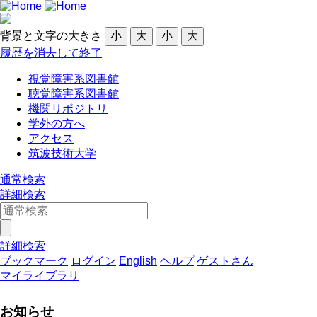
背景と文字の大きさ
小
大
小
大
履歴を消去して終了
視覚障害系図書館
聴覚障害系図書館
機関リポジトリ
学外の方へ
アクセス
筑波技術大学
通常検索
詳細検索
詳細検索
ブックマーク
ログイン
English
ヘルプ
ゲストさん
マイライブラリ
お知らせ