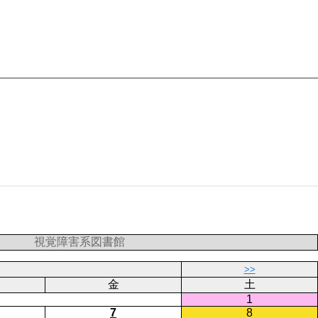
視覚障害系図書館
>>
金
土
1
7
8