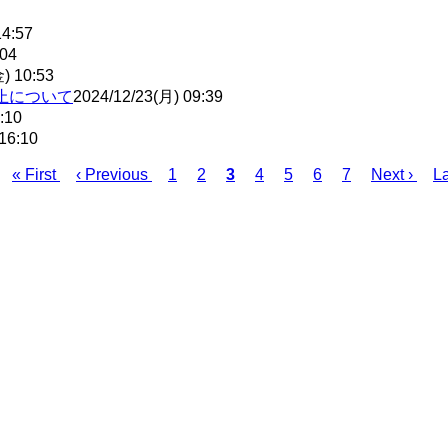
14:57
:04
) 10:53
止について
2024/12/23(月) 09:39
:10
16:10
« First
‹ Previous
1
2
3
4
5
6
7
Next ›
La
先
前
ペ
ペ
カ
ペ
ペ
ペ
ペ
次
頭
ペ
ー
ー
レ
ー
ー
ー
ー
ペ
ペ
ー
ジ
ジ
ン
ジ
ジ
ジ
ジ
ー
ー
ジ
ト
ジ
ジ
ペ
ー
ジ