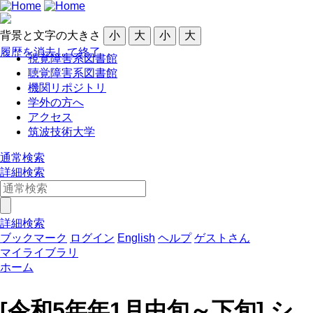
背景と文字の大きさ
小
大
小
大
履歴を消去して終了
視覚障害系図書館
聴覚障害系図書館
機関リポジトリ
学外の方へ
アクセス
筑波技術大学
通常検索
詳細検索
詳細検索
ブックマーク
ログイン
English
ヘルプ
ゲストさん
マイライブラリ
ホーム
[令和5年年1月中旬～下旬] シ