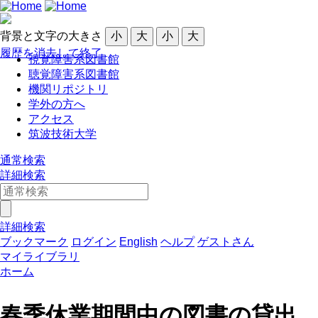
背景と文字の大きさ
小
大
小
大
履歴を消去して終了
視覚障害系図書館
聴覚障害系図書館
機関リポジトリ
学外の方へ
アクセス
筑波技術大学
通常検索
詳細検索
詳細検索
ブックマーク
ログイン
English
ヘルプ
ゲストさん
マイライブラリ
ホーム
春季休業期間中の図書の貸出