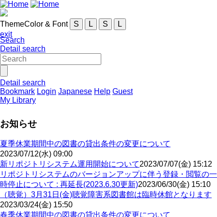
ThemeColor & Font
S
L
S
L
exit
Search
Detail search
Detail search
Bookmark
Login
Japanese
Help
Guest
My Library
お知らせ
夏季休業期間中の図書の貸出条件の変更について
2023/07/12(水) 09:00
新リポジトリシステム運用開始について
2023/07/07(金) 15:12
リポジトリシステムのバージョンアップに伴う登録・閲覧の一
時停止について : 再延長(2023.6.30更新)
2023/06/30(金) 15:10
（聴覚）3月31日(金)聴覚障害系図書館は臨時休館となります
2023/03/24(金) 15:50
春季休業期間中の図書の貸出条件の変更について