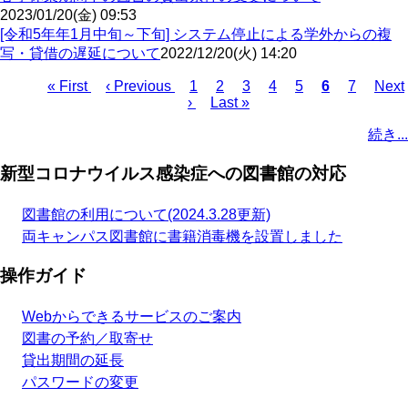
2023/01/20(金) 09:53
[令和5年年1月中旬～下旬] システム停止による学外からの複
写・貸借の遅延について
2022/12/20(火) 14:20
First
« First
Previous
‹ Previous
Page
1
Page
2
Page
3
Page
4
Page
5
Current
6
Page
7
Next
Next
page
page
›
Last
Last »
page
page
Pagination
page
続き...
新型コロナウイルス感染症への図書館の対応
図書館の利用について(2024.3.28更新)
両キャンパス図書館に書籍消毒機を設置しました
操作ガイド
Webからできるサービスのご案内
図書の予約／取寄せ
貸出期間の延長
パスワードの変更