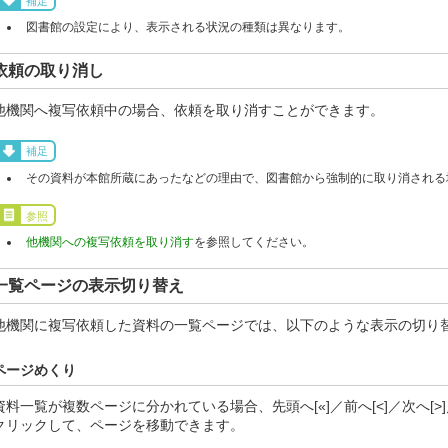
補足
図書館の設定により、表示される状況の種類は異なります。
依頼の取り消し
他機関へ複写依頼中の場合、依頼を取り消すことができます。
補足
その資料が本館所蔵にあったなどの理由で、図書館から強制的に取り消される
参照
他機関への複写依頼を取り消す
を参照してください。
一覧ページの表示切り替え
他機関に複写依頼した資料の一覧ページでは、以下のような表示の切り
ページめくり
資料一覧が複数ページに分かれている場合、先頭へ[«]／前へ[<]／次へ[>
クリックして、ページを移動できます。